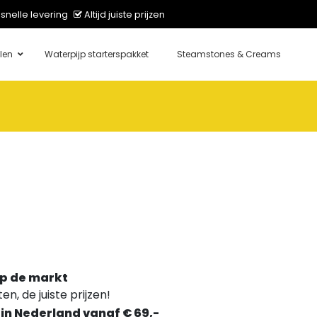
snelle levering
Altijd juiste prijzen
len
Waterpijp starterspakket
Steamstones & Creams
p de markt
n, de juiste prijzen!
 in Nederland vanaf € 69,-