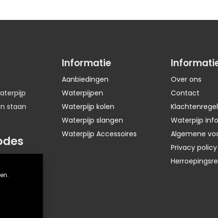
Informatie
Informati
Aanbiedingen
Over ons
aterpijp
Waterpijpen
Contact
en staan
Waterpijp kolen
Klachtenregel
Waterpijp slangen
Waterpijp inf
Waterpijp Accessoires
Algemene vo
odes
Privacy policy
Herroepingsr
en.