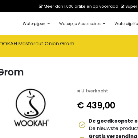
Meer dan 1.000 artikelen op voorraad
Super 
Waterpijpen
Waterpijp Accessoires
Waterpijp Ko
OOKAH Mastercut Onion Grom
 Grom
Uitverkocht
€
439,00
De goedkoopste o
De nieuwste producte
Gratis verzending