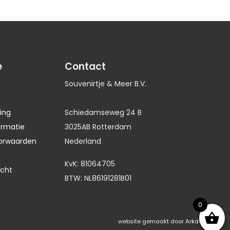
e
Contact
Souvenirtje & Meer B.V.
ing
Schiedamseweg 24 B
ormatie
3025AB Rotterdam
orwaarden
Nederland
KvK: 81064705
echt
BTW: NL86191281B01
0
website gemaakt door
Arkdesign.nl