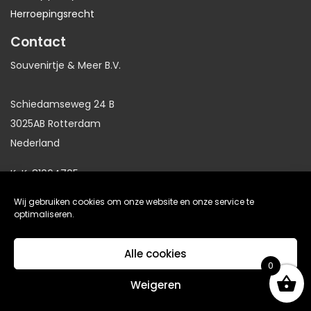
Herroepingsrecht
Contact
Souvenirtje & Meer B.V.
Schiedamseweg 24 B
3025AB Rotterdam
Nederland
KvK: 81064705
BTW: NL86191281B01
Wij gebruiken cookies om onze website en onze service te
optimaliseren.
website gemaakt door
Arkdesign.nl
Alle cookies
0
De waardering van www.waterpijpwereld.nl bij
Weigeren
WebwinkelKeur Reviews
is 9.2/10 gebaseerd op 359
reviews.