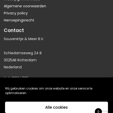
Algemene voorwaarden
Privacy policy
Herroepingsrecht
Contact
Souvenirtje & Meer B.V.
Schiedamseweg 24 B
3025AB Rotterdam
Nederland
KvK: 81064705
BTW: NL86191281B01
Wij gebruiken cookies om onze website en onze service te
optimaliseren.
website gemaakt door
Arkdesign.nl
Alle cookies
0
De waardering van www.waterpijpwereld.nl bij