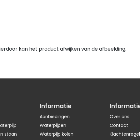
 Hierdoor kan het product afwijken van de afbeelding.
Informatie
Informati
Aanbiedingen
Over ons
aterpijp
Waterpijpen
Contact
en staan
Waterpijp kolen
Klachtenregel