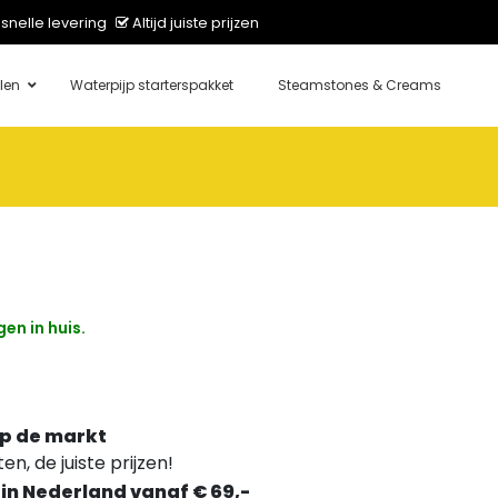
snelle levering
Altijd juiste prijzen
len
Waterpijp starterspakket
Steamstones & Creams
en in huis.
p de markt
n, de juiste prijzen!
 in Nederland vanaf € 69,-