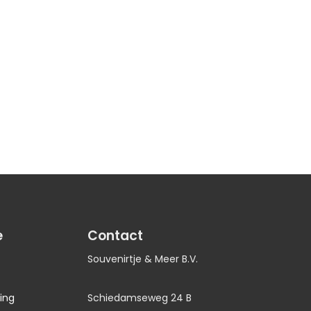
e
Contact
Souvenirtje & Meer B.V.
ing
Schiedamseweg 24 B