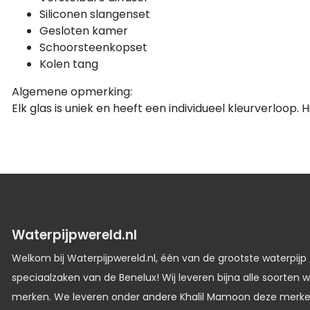
Siliconen slangenset
Gesloten kamer
Schoorsteenkopset
Kolen tang
Algemene opmerking:
Elk glas is uniek en heeft een individueel kleurverloop.
Waterpijpwereld.nl
Welkom bij Waterpijpwereld.nl, één van de grootste waterpijp
speciaalzaken van de Benelux! Wij leveren bijna alle soorten w
merken. We leveren onder andere Khalil Mamoon deze merk