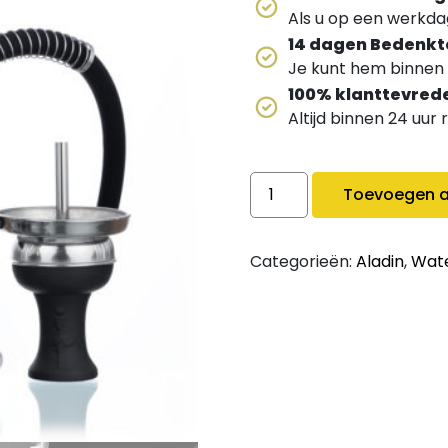
Als u op een werkdag
14 dagen Bedenkt
Je kunt hem binnen 
100% klanttevred
Altijd binnen 24 uur
Aladin MVP 360 quantity
Toevoegen a
Categorieën:
Aladin
,
Wate