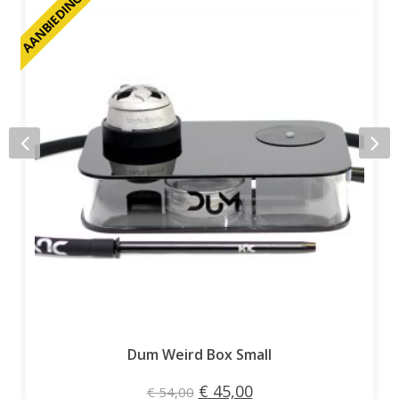
AANBIEDING
A
Dum Weird Box Small
Oorspronkelijke prijs was:
Huidige prijs is: € 4
€
45,00
€
54,00