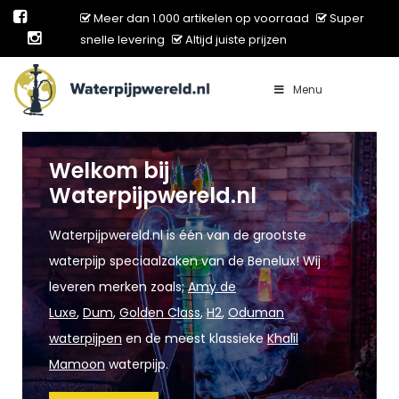
Meer dan 1.000 artikelen op voorraad
Super
snelle levering
Altijd juiste prijzen
Menu
Main Navigation
Welkom bij
Waterpijpwereld.nl
Waterpijpwereld.nl is één van de grootste
waterpijp speciaalzaken van de Benelux! Wij
leveren merken zoals;
Amy de
Luxe
,
Dum
,
Golden Class
,
H2
,
Oduman
waterpijpen
en de meest klassieke
Khalil
Mamoon
waterpijp.