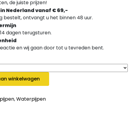
n, de juiste prijzen!
 in Nederland vanaf € 69,-
 bestelt, ontvangt u het binnen 48 uur.
ermijn
14 dagen terugsturen.
enheid
 reactie en wij gaan door tot u tevreden bent.
ntity
an winkelwagen
pijpen
,
Waterpijpen