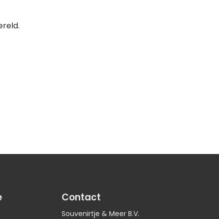
ereld.
e
Contact
Souvenirtje & Meer B.V.