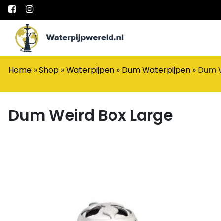
Main Navigation
Home
»
Shop
»
Waterpijpen
»
Dum Waterpijpen
»
Dum W
Dum Weird Box Large