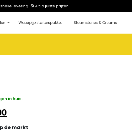
snelle levering
Altijd juiste prijzen
len
Waterpijp starterspakket
Steamstones & Creams
en in huis.
onkelijke prijs was: € 64,00.
Huidige prijs is: € 50,00.
00
p de markt