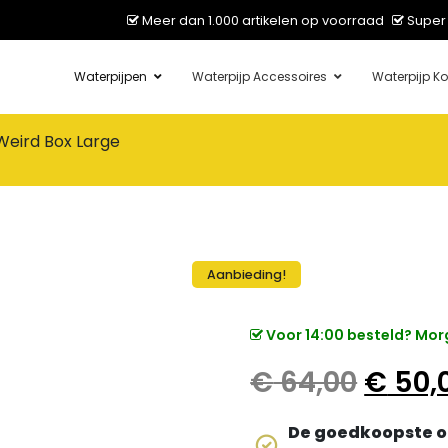
Meer dan 1.000 artikelen op voorraad
Super 
Waterpijpen
Waterpijp Accessoires
Waterpijp Ko
eird Box Large
Aanbieding!
Voor 14:00 besteld? Morg
Oorspr
€
64,00
€
50,
De goedkoopste o