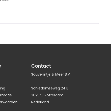
e
Contact
Souvenirtje & Meer B.V.
ing
Schiedamseweg 24 B
ormatie
3025AB Rotterdam
orwaarden
Nederland