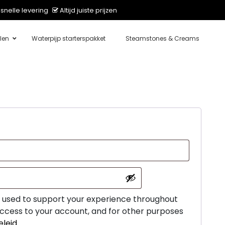
snelle levering
Altijd juiste prijzen
len
Waterpijp starterspakket
Steamstones & Creams
e used to support your experience throughout
ccess to your account, and for other purposes
eleid
.