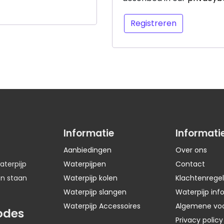
Registreren
Informatie
Informati
Aanbiedingen
Over ons
aterpijp
Waterpijpen
Contact
en staan
Waterpijp kolen
Klachtenregel
Waterpijp slangen
Waterpijp inf
Waterpijp Accessoires
Algemene vo
odes
Privacy policy