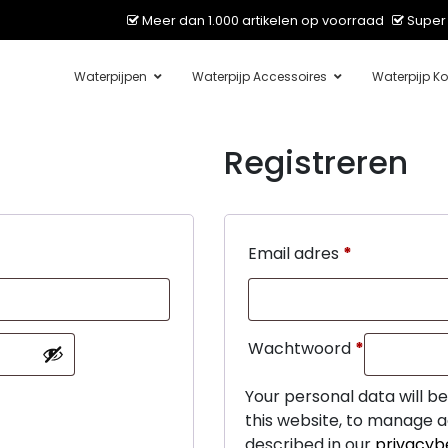
Meer dan 1.000 artikelen op voorraad
Super 
Waterpijpen
Waterpijp Accessoires
Waterpijp Ko
Registreren
Email adres
*
Wachtwoord
*
Your personal data will b
this website, to manage a
described in our
privacyb