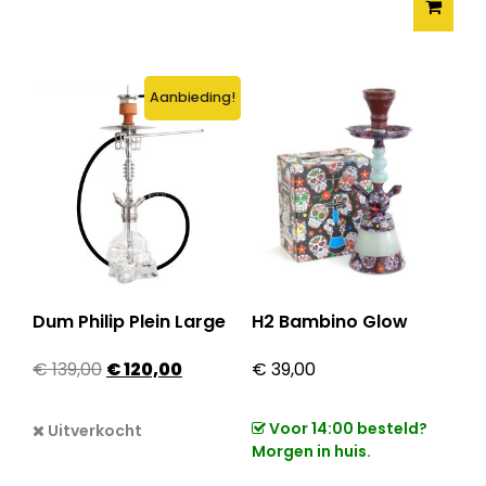
Aanbieding!
Dum Philip Plein Large
H2 Bambino Glow
Oorspronkelijke prijs was: € 139,00.
Huidige prijs is: € 120,00.
€
139,00
€
120,00
€
39,00
Voor 14:00 besteld?
Uitverkocht
Morgen in huis.