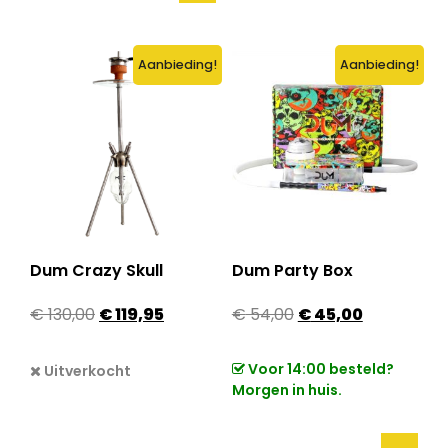
Aanbieding!
Aanbieding!
Dum Crazy Skull
Dum Party Box
Oorspronkelijke prijs was: € 130,00.
Huidige prijs is: € 119,95.
Oorspronkelijke pri
Huidige prij
€
130,00
€
119,95
€
54,00
€
45,00
Voor 14:00 besteld?
Uitverkocht
Morgen in huis.