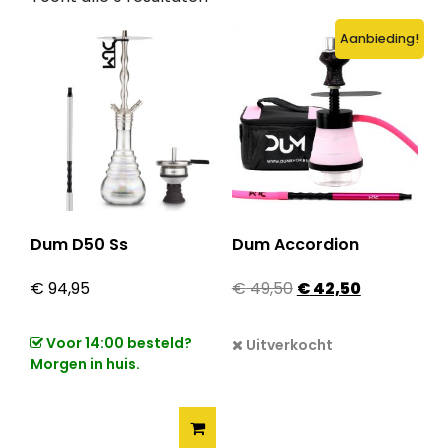
Aanbieding!
Dum D50 Ss
Dum Accordion
Oorspronkelijke prij
Huidige prij
€
94,95
€
49,50
€
42,50
Voor 14:00 besteld?
Uitverkocht
Morgen in huis.