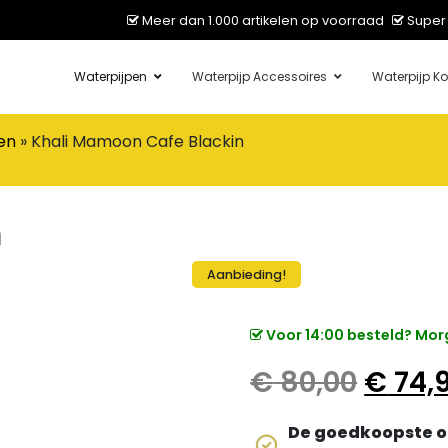
Meer dan 1.000 artikelen op voorraad
Super 
Waterpijpen
Waterpijp Accessoires
Waterpijp Ko
en
»
Khali Mamoon Cafe Blackin
n
Aanbieding!
Voor 14:00 besteld? Morg
Oorspr
€
80,00
€
74,
De goedkoopste o