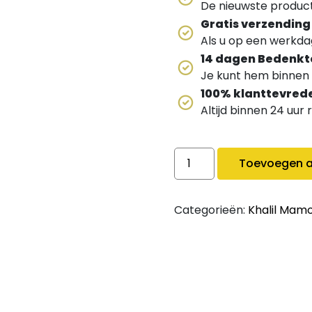
De nieuwste producte
Gratis verzending
Als u op een werkdag
14 dagen Bedenkt
Je kunt hem binnen 
100% klanttevred
Altijd binnen 24 uur
Khali Mamoon Cafe Black
Toevoegen a
Categorieën:
Khalil Mam