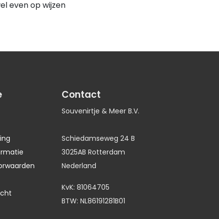
wel even op wijzen
e
Contact
Souvenirtje & Meer B.V.
ing
Schiedamseweg 24 B
ormatie
3025AB Rotterdam
orwaarden
Nederland
KvK: 81064705
echt
BTW: NL86191281B01