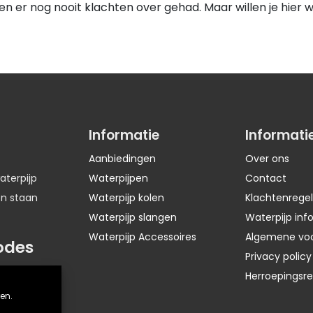
ben er nog nooit klachten over gehad. Maar willen je hier 
Informatie
Informati
Aanbiedingen
Over ons
aterpijp
Waterpijpen
Contact
en staan
Waterpijp kolen
Klachtenregel
Waterpijp slangen
Waterpijp inf
Waterpijp Accessoires
Algemene vo
odes
Privacy policy
Herroepingsr
en.