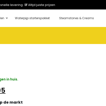
snelle levering
Altijd juiste prijzen
len
Waterpijp starterspakket
Steamstones & Creams
en in huis.
onkelijke prijs was: € 80,00.
Huidige prijs is: € 74,95.
95
p de markt