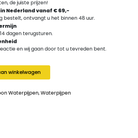
n, de juiste prijzen!
 in Nederland vanaf € 69,-
 bestelt, ontvangt u het binnen 48 uur.
ermijn
14 dagen terugsturen.
enheid
 reactie en wij gaan door tot u tevreden bent.
in quantity
an winkelwagen
oon Waterpijpen
,
Waterpijpen