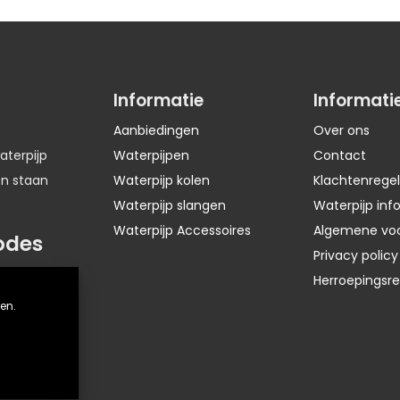
Informatie
Informati
Aanbiedingen
Over ons
aterpijp
Waterpijpen
Contact
en staan
Waterpijp kolen
Klachtenregel
Waterpijp slangen
Waterpijp inf
Waterpijp Accessoires
Algemene vo
odes
Privacy policy
Herroepingsr
en.