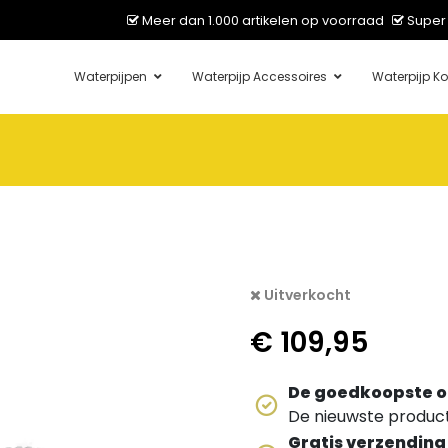
Meer dan 1.000 artikelen op voorraad
Super 
Waterpijpen
Waterpijp Accessoires
Waterpijp Ko
Uitverkocht
€
109,95
De goedkoopste o
De nieuwste producte
Gratis verzending