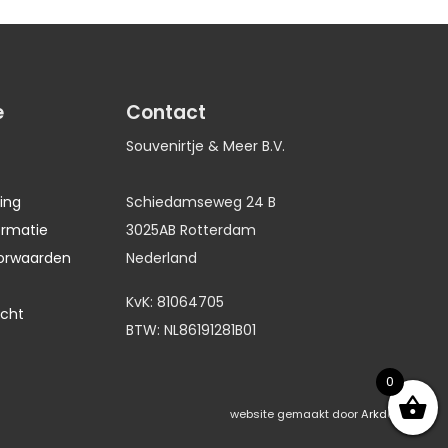
e
Contact
Souvenirtje & Meer B.V.
ing
Schiedamseweg 24 B
ormatie
3025AB Rotterdam
orwaarden
Nederland
KvK: 81064705
echt
BTW: NL86191281B01
0
website gemaakt door
Arkdesign.nl