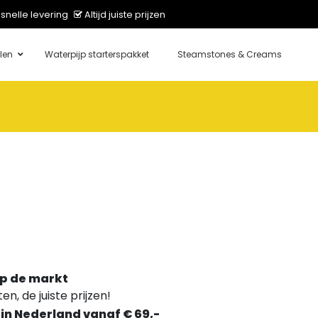
snelle levering
Altijd juiste prijzen
len
Waterpijp starterspakket
Steamstones & Creams
p de markt
n, de juiste prijzen!
 in Nederland vanaf € 69,-