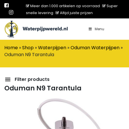
Meer dan 1.000 artikelen op voorraad
Super
snelle levering
Altijd juiste prijzen
Menu
Main Navigation
Home
»
Shop
»
Waterpijpen
»
Oduman Waterpijpen
»
Oduman N9 Tarantula
Filter products
Oduman N9 Tarantula