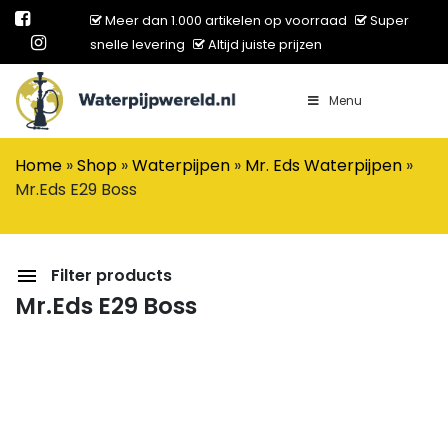
Meer dan 1.000 artikelen op voorraad
Super
snelle levering
Altijd juiste prijzen
Menu
Main Navigation
Home
»
Shop
»
Waterpijpen
»
Mr. Eds Waterpijpen
»
Mr.Eds E29 Boss
Filter products
Mr.Eds E29 Boss