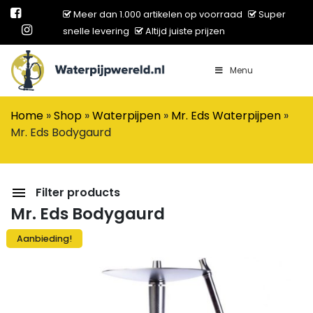
Meer dan 1.000 artikelen op voorraad
Super
snelle levering
Altijd juiste prijzen
Menu
Main Navigation
Home
»
Shop
»
Waterpijpen
»
Mr. Eds Waterpijpen
»
Mr. Eds Bodygaurd
Filter products
Mr. Eds Bodygaurd
Aanbieding!