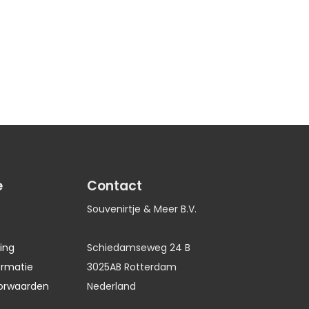
e
Contact
Souvenirtje & Meer B.V.
ing
Schiedamseweg 24 B
ormatie
3025AB Rotterdam
orwaarden
Nederland