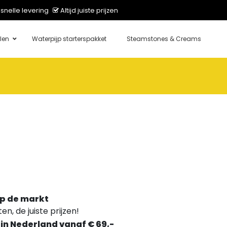
snelle levering
Altijd juiste prijzen
len
Waterpijp starterspakket
Steamstones & Creams
p de markt
n, de juiste prijzen!
 in Nederland vanaf € 69,-