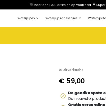
Meer dan 1.000 artikelen op voorraad
Super 
Waterpijpen
Waterpijp Accessoires
Waterpijp Ko
Uitverkocht
€
59,00
De goedkoopste o
De nieuwste producte
Gratis verzending