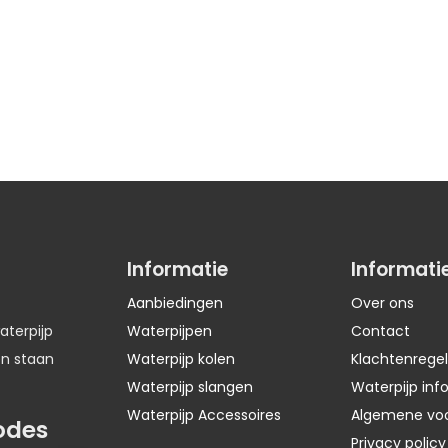
Informatie
Informati
Aanbiedingen
Over ons
aterpijp
Waterpijpen
Contact
en staan
Waterpijp kolen
Klachtenregel
Waterpijp slangen
Waterpijp inf
Waterpijp Accessoires
Algemene vo
odes
Privacy policy