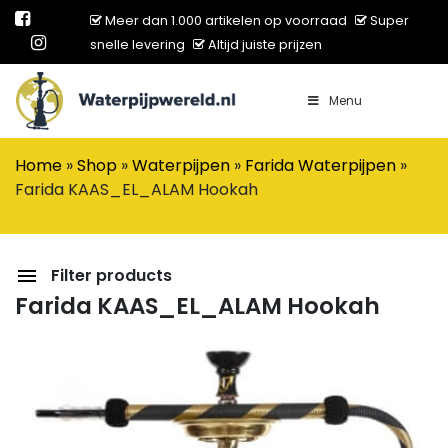
Meer dan 1.000 artikelen op voorraad
Super
snelle levering
Altijd juiste prijzen
Menu
Main Navigation
Home
»
Shop
»
Waterpijpen
»
Farida Waterpijpen
»
Farida KAAS_EL_ALAM Hookah
Filter products
Farida KAAS_EL_ALAM Hookah