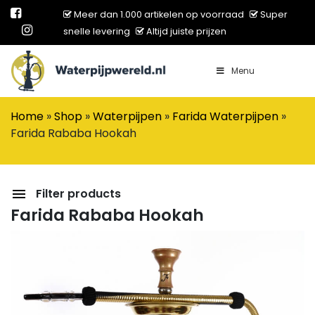
Meer dan 1.000 artikelen op voorraad
Super
snelle levering
Altijd juiste prijzen
Menu
Main Navigation
Home
»
Shop
»
Waterpijpen
»
Farida Waterpijpen
»
Farida Rababa Hookah
Filter products
Farida Rababa Hookah