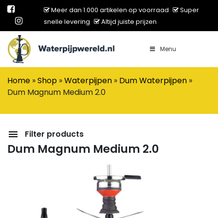
Meer dan 1.000 artikelen op voorraad
Super
snelle levering
Altijd juiste prijzen
Menu
Main Navigation
Home
»
Shop
»
Waterpijpen
»
Dum Waterpijpen
»
Dum Magnum Medium 2.0
Filter products
Dum Magnum Medium 2.0