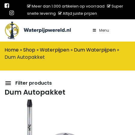
Meer dan 1.000 artikelen op voorraad
Super
snelle levering
Altijd juiste prijzen
Menu
Main Navigation
Home
»
Shop
»
Waterpijpen
»
Dum Waterpijpen
»
Dum Autopakket
Filter products
Dum Autopakket