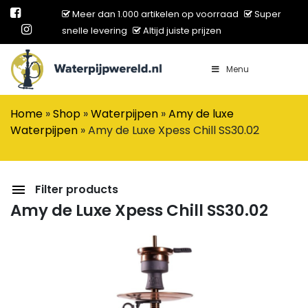
Meer dan 1.000 artikelen op voorraad
Super
snelle levering
Altijd juiste prijzen
Menu
Main Navigation
Home
»
Shop
»
Waterpijpen
»
Amy de luxe
Waterpijpen
»
Amy de Luxe Xpess Chill SS30.02
Filter products
Amy de Luxe Xpess Chill SS30.02