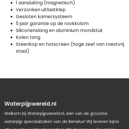
1 aansluiting (magnetisch)
Verzonken uitlaatklep
Gesloten kamersysteem
5 jaar garantie op de rookkolom
Siliconenslang en aluminium mondstuk
Kolen tang
Steenkop en hotscreen (hoge zeef van roestvrij
staal)
Waterpijpwereld.nl
Welkom bij Waterpijpwereld.nl, één van de grootste
waterpijp speciaalzaken van de Benelux! Wij leveren bijna