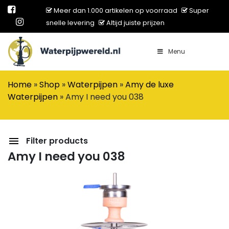
Meer dan 1.000 artikelen op voorraad
Super
snelle levering
Altijd juiste prijzen
Menu
Main Navigation
Home
»
Shop
»
Waterpijpen
»
Amy de luxe
Waterpijpen
»
Amy I need you 038
Filter products
Amy I need you 038