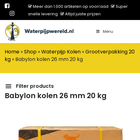
Meer dan 1.000 artikelen op voorraad
Super
snelle levering
Altijd juiste prijzen
Menu
Main Navigation
Home
»
Shop
»
Waterpijp Kolen
»
Grootverpakking 20
kg
»
Babylon kolen 26 mm 20 kg
Filter products
Babylon kolen 26 mm 20 kg