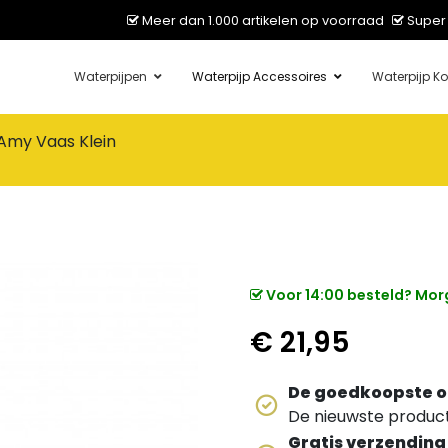
Meer dan 1.000 artikelen op voorraad
Super 
Waterpijpen
Waterpijp Accessoires
Waterpijp Ko
Amy Vaas Klein
Voor 14:00 besteld? Morg
€
21,95
De goedkoopste o
De nieuwste producte
Gratis verzending