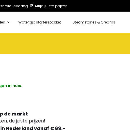
snelle levering
Altijd juiste prijzen
len
Waterpijp starterspakket
Steamstones & Creams
en in huis.
p de markt
n, de juiste prijzen!
 in Nederland vanaf € 69,-