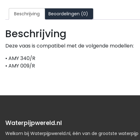
Beschrijving
Beoordelingen (0)
Beschrijving
Deze vaas is compatibel met de volgende modellen:
• AMY 340/R
• AMY 009/R
Waterpijpwereld.nl
Welkom bij Waterpijpwereld.nl, één van de grootste waterpijp