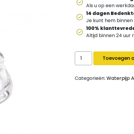
Als u op een werkdag
14 dagen Bedenkt
Je kunt hem binnen 
100% klanttevred
Altijd binnen 24 uur
Amy Vaas Klein quantity
Toevoegen a
Categorieën:
Waterpijp 