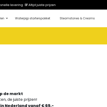
snelle levering
Altijd juiste prijzen
len
Waterpijp starterspakket
Steamstones & Creams
p de markt
n, de juiste prijzen!
 in Nederland vanaf € 69,-