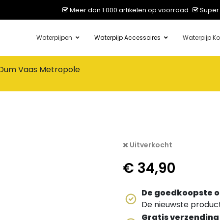
Meer dan 1.000 artikelen op voorraad
Super 
Waterpijpen
Waterpijp Accessoires
Waterpijp Ko
Dum Vaas Metropole
Uitverkocht
€
34,90
De goedkoopste o
De nieuwste producte
Gratis verzending