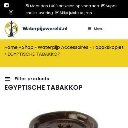
Meer dan 1.000 artikelen op voorraad
Super
snelle levering
Altijd juiste prijzen
Menu
Main Navigation
Home
»
Shop
»
Waterpijp Accessoires
»
Tabakskopjes
»
EGYPTISCHE TABAKKOP
Filter products
EGYPTISCHE TABAKKOP