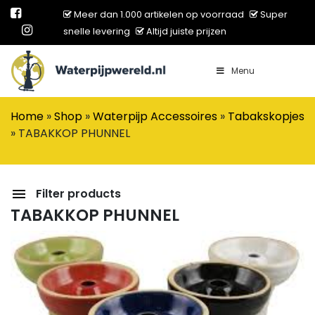
Meer dan 1.000 artikelen op voorraad
Super
snelle levering
Altijd juiste prijzen
Menu
Main Navigation
Home
»
Shop
»
Waterpijp Accessoires
»
Tabakskopjes
»
TABAKKOP PHUNNEL
Filter products
TABAKKOP PHUNNEL