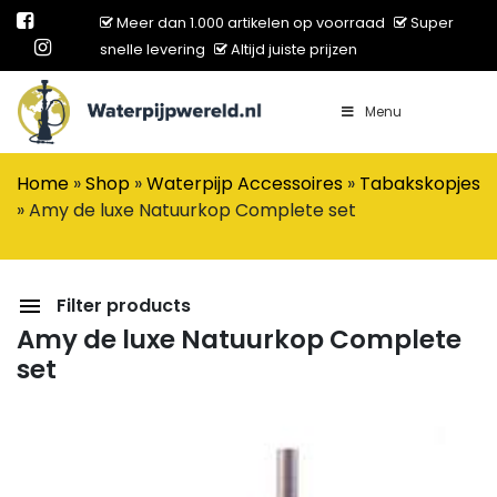
Meer dan 1.000 artikelen op voorraad
Super
snelle levering
Altijd juiste prijzen
Menu
Main Navigation
Home
»
Shop
»
Waterpijp Accessoires
»
Tabakskopjes
»
Amy de luxe Natuurkop Complete set
Filter products
Amy de luxe Natuurkop Complete
set