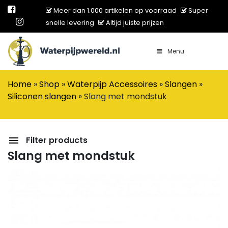
Meer dan 1.000 artikelen op voorraad
Super
snelle levering
Altijd juiste prijzen
Menu
Main Navigation
Home
»
Shop
»
Waterpijp Accessoires
»
Slangen
»
Siliconen slangen
»
Slang met mondstuk
Filter products
Slang met mondstuk