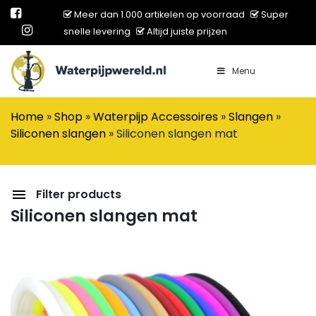
Meer dan 1.000 artikelen op voorraad
Super
snelle levering
Altijd juiste prijzen
Menu
Main Navigation
Home
»
Shop
»
Waterpijp Accessoires
»
Slangen
»
Siliconen slangen
»
Siliconen slangen mat
Filter products
Siliconen slangen mat