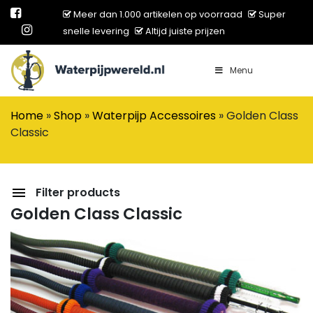
Meer dan 1.000 artikelen op voorraad
Super
snelle levering
Altijd juiste prijzen
Menu
Main Navigation
Home
»
Shop
»
Waterpijp Accessoires
»
Golden Class
Classic
Filter products
Golden Class Classic