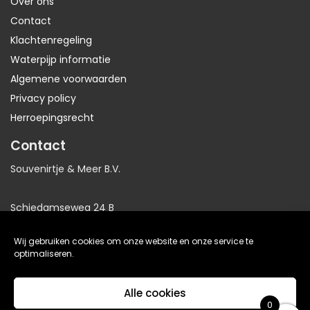
Over ons
Contact
Klachtenregeling
Waterpijp informatie
Algemene voorwaarden
Privacy policy
Herroepingsrecht
Contact
Souvenirtje & Meer B.V.
Schiedamseweg 24 B
3025AB Rotterdam
Wij gebruiken cookies om onze website en onze service te
Nederland
optimaliseren.
KvK: 81064705
Alle cookies
BTW: NL86191281B01
0