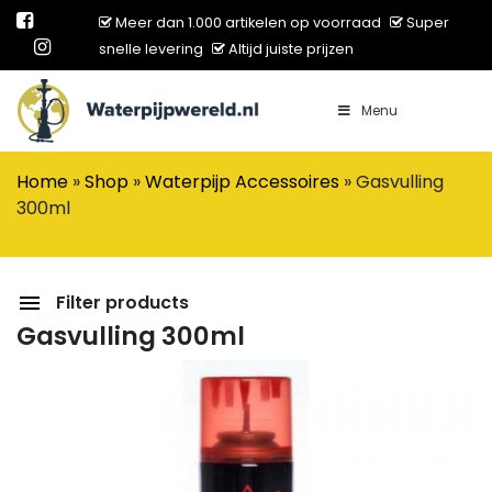
Meer dan 1.000 artikelen op voorraad
Super
snelle levering
Altijd juiste prijzen
Menu
Main Navigation
Home
»
Shop
»
Waterpijp Accessoires
»
Gasvulling
300ml
Filter products
Gasvulling 300ml