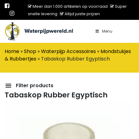
Meer dan 1.000 artikelen op voorraad
Super
snelle levering
Altijd juiste prijzen
Menu
Main Navigation
Home
»
Shop
»
Waterpijp Accessoires
»
Mondstukjes
& Rubbertjes
»
Tabaskop Rubber Egyptisch
Filter products
Tabaskop Rubber Egyptisch