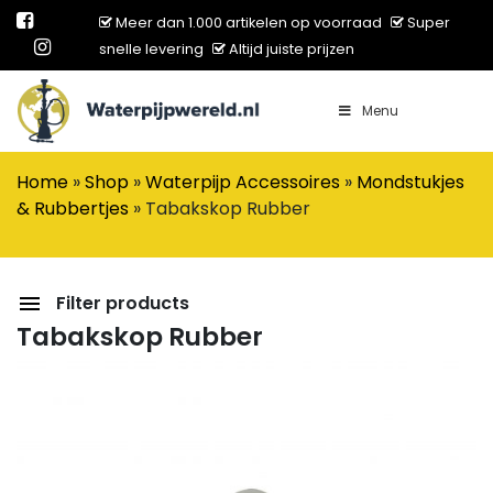
Meer dan 1.000 artikelen op voorraad
Super
snelle levering
Altijd juiste prijzen
Menu
Main Navigation
Home
»
Shop
»
Waterpijp Accessoires
»
Mondstukjes
& Rubbertjes
»
Tabakskop Rubber
Filter products
Tabakskop Rubber