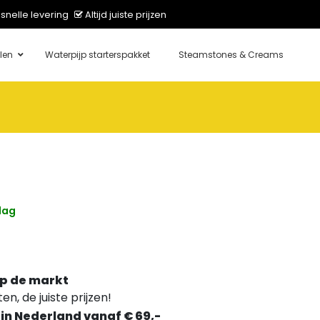
snelle levering
Altijd juiste prijzen
len
Waterpijp starterspakket
Steamstones & Creams
dag
p de markt
n, de juiste prijzen!
 in Nederland vanaf € 69,-