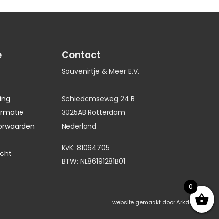
e
Contact
Souvenirtje & Meer B.V.
ing
Schiedamseweg 24 B
ormatie
3025AB Rotterdam
orwaarden
Nederland
KvK: 81064705
echt
BTW: NL86191281B01
0
website gemaakt door
Arkdesign.nl