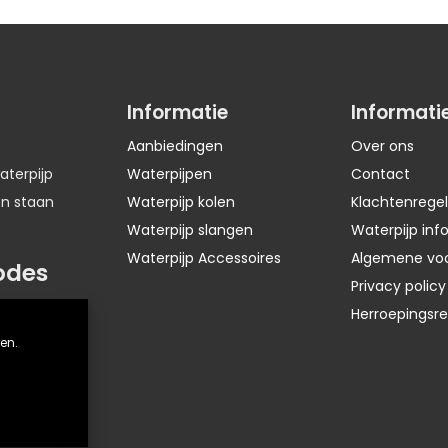
Informatie
Informati
Aanbiedingen
Over ons
aterpijp
Waterpijpen
Contact
en staan
Waterpijp kolen
Klachtenregel
Waterpijp slangen
Waterpijp inf
Waterpijp Accessoires
Algemene vo
odes
Privacy policy
Herroepingsr
en.