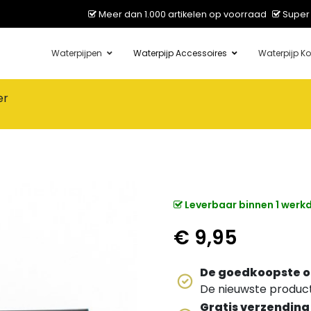
Meer dan 1.000 artikelen op voorraad
Super 
Waterpijpen
Waterpijp Accessoires
Waterpijp Ko
er
Leverbaar binnen 1 werk
€
9,95
De goedkoopste o
De nieuwste producte
Gratis verzending