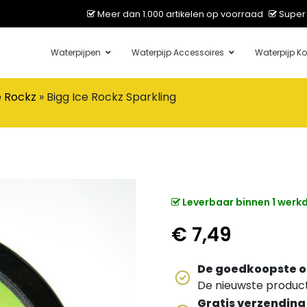
Meer dan 1.000 artikelen op voorraad
Super 
Waterpijpen
Waterpijp Accessoires
Waterpijp Ko
e Rockz
»
Bigg Ice Rockz Sparkling
Leverbaar binnen 1 werk
€
7,49
De goedkoopste o
De nieuwste producte
Gratis verzending