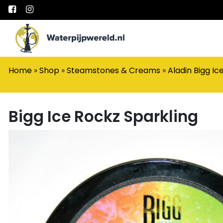
Main Navigation
Home
»
Shop
»
Steamstones & Creams
»
Aladin Bigg Ic
Bigg Ice Rockz Sparkling