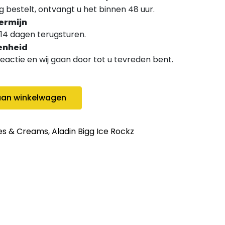
 bestelt, ontvangt u het binnen 48 uur.
ermijn
14 dagen terugsturen.
enheid
 reactie en wij gaan door tot u tevreden bent.
quantity
an winkelwagen
es & Creams
,
Aladin Bigg Ice Rockz