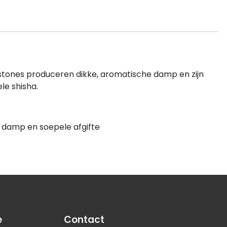
stones produceren dikke, aromatische damp en zijn
le shisha.
e damp en soepele afgifte
e
Contact