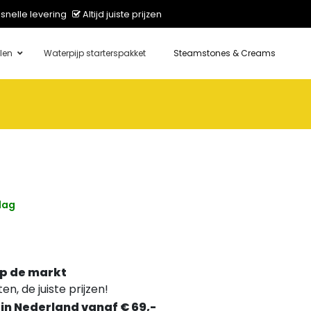
snelle levering
Altijd juiste prijzen
len
Waterpijp starterspakket
Steamstones & Creams
dag
p de markt
n, de juiste prijzen!
 in Nederland vanaf € 69,-