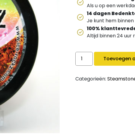
Als u op een werkdag
14 dagen Bedenkt
Je kunt hem binnen 
100% klanttevred
Altijd binnen 24 uur
Bigg Ice Rockz Sparkling 
Toevoegen a
Categorieën:
Steamston