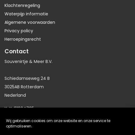
Klachtenregeling
Waterpijp informatie
Algemene voorwaarden
Privacy policy
Herroepingsrecht
Contact
Souvenirtje & Meer B.V.
Schiedamseweg 24 B
3025AB Rotterdam
Nederland
KvK: 81064705
BTW: NL86191281B01
Wij gebruiken cookies om onze website en onze service te
optimaliseren.
website gemaakt door
Arkdesign.nl