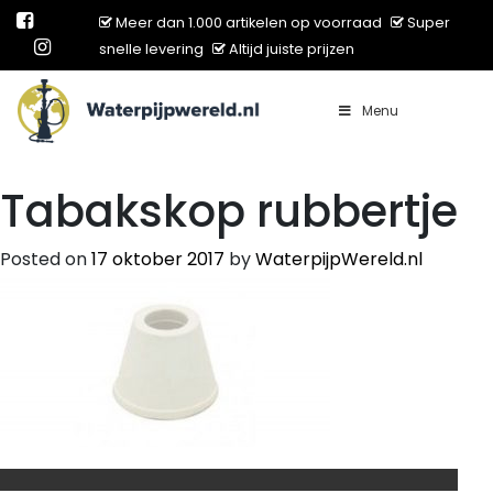
Meer dan 1.000 artikelen op voorraad
Super
snelle levering
Altijd juiste prijzen
Menu
Main Navigation
Tabakskop rubbertje
Posted on
17 oktober 2017
by
WaterpijpWereld.nl