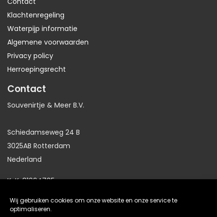
Contact
Klachtenregeling
Waterpijp informatie
Algemene voorwaarden
Privacy policy
Herroepingsrecht
Contact
Souvenirtje & Meer B.V.
Schiedamseweg 24 B
3025AB Rotterdam
Nederland
KvK: 81064705
BTW: NL86191281B01
Wij gebruiken cookies om onze website en onze service te
optimaliseren.
website gemaakt door
Arkdesign.nl