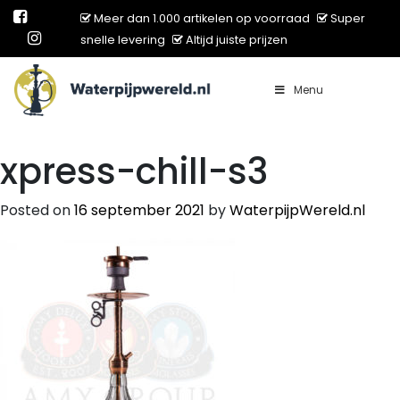
Meer dan 1.000 artikelen op voorraad
Super
snelle levering
Altijd juiste prijzen
Menu
Main Navigation
xpress-chill-s3
Posted on
16 september 2021
by
WaterpijpWereld.nl