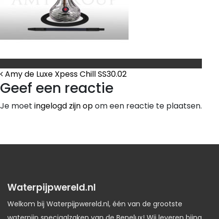
Bericht Navigatie
Amy de Luxe Xpess Chill SS30.02
Geef een reactie
Je moet
ingelogd zijn op
om een reactie te plaatsen.
Waterpijpwereld.nl
Welkom bij Waterpijpwereld.nl, één van de grootste
waterpijp speciaalzaken van de Benelux! Wij leveren bijna