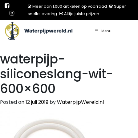
Meer dan 1.000 artikelen op voorraad
Super
snelle levering
Altijd juiste prijzen
Menu
Main Navigation
waterpijp-
siliconeslang-wit-
600×600
Posted on
12 juli 2019
by
WaterpijpWereld.nl