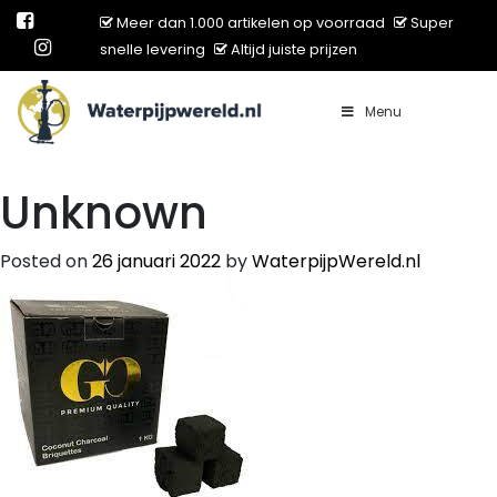
Meer dan 1.000 artikelen op voorraad
Super
snelle levering
Altijd juiste prijzen
Menu
Main Navigation
Unknown
Posted on
26 januari 2022
by
WaterpijpWereld.nl