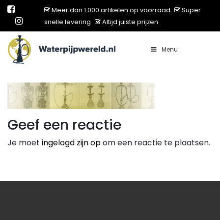
Meer dan 1.000 artikelen op voorraad
Super
snelle levering
Altijd juiste prijzen
Menu
Main Navigation
Geef een reactie
Je moet
ingelogd zijn op
om een reactie te plaatsen.