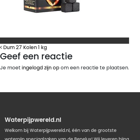
Bericht Navigatie
Dum 27 Kolen 1 kg
Geef een reactie
Je moet
ingelogd zijn op
om een reactie te plaatsen.
Waterpijpwereld.nl
Welkom bij Waterpijpwereld.nl, één van de grootste
waterpijp speciaalzaken van de Benelux! Wij leveren bijna