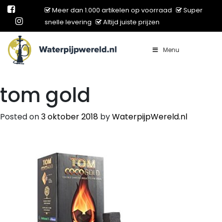
Meer dan 1.000 artikelen op voorraad
Super
snelle levering
Altijd juiste prijzen
Menu
Main Navigation
tom gold
Posted on
3 oktober 2018
by
WaterpijpWereld.nl