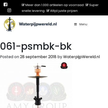
Meer dan 1.000 artikelen op voorraad
Super
snelle levering
Altijd juiste prijzen
Menu
Main Navigation
061-psmbk-bk
Posted on
28 september 2018
by
WaterpijpWereld.nl