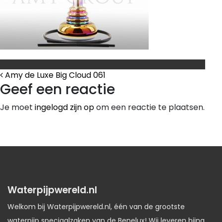
Bericht Navigatie
Amy de Luxe Big Cloud 061
Geef een reactie
Je moet
ingelogd zijn op
om een reactie te plaatsen.
Waterpijpwereld.nl
Welkom bij Waterpijpwereld.nl, één van de grootste
waterpijp speciaalzaken van de Benelux! Wij leveren bijna