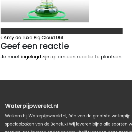
Bericht Navigatie
Amy de Luxe Big Cloud 061
Geef een reactie
Je moet
ingelogd zijn op
om een reactie te plaatsen.
Waterpijpwereld.nl
Welkom bij Waterpijpwereld.nl, één van de grootste waterpijp
speciaalzaken van de Benelux! Wij leveren bijna alle soorten w