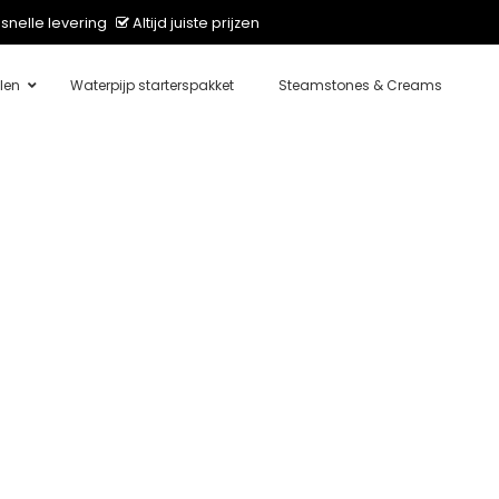
snelle levering
Altijd juiste prijzen
len
Waterpijp starterspakket
Steamstones & Creams