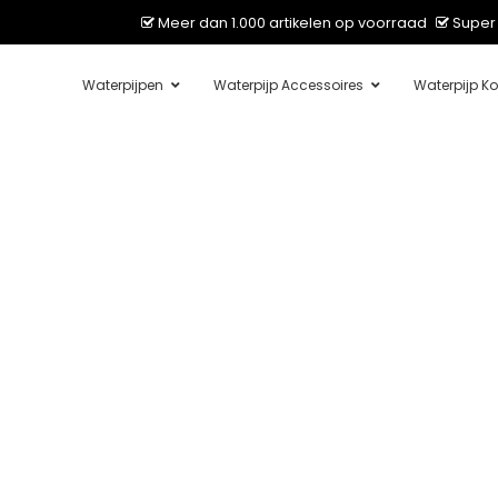
Meer dan 1.000 artikelen op voorraad
Super 
Waterpijpen
Waterpijp Accessoires
Waterpijp Ko