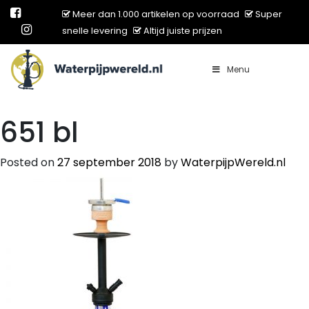
Meer dan 1.000 artikelen op voorraad
Super
snelle levering
Altijd juiste prijzen
Menu
Main Navigation
651 bl
Posted on
27 september 2018
by
WaterpijpWereld.nl