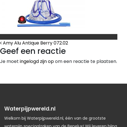
Bericht Navigatie
Amy Alu Antique Berry 072.02
Geef een reactie
Je moet
ingelogd zijn op
om een reactie te plaatsen.
Waterpijpwereld.nl
Welkom bij Waterpijpwereld.nl, één van de grootste
waterpijp speciaalzaken van de Benelux! Wij leveren bijna