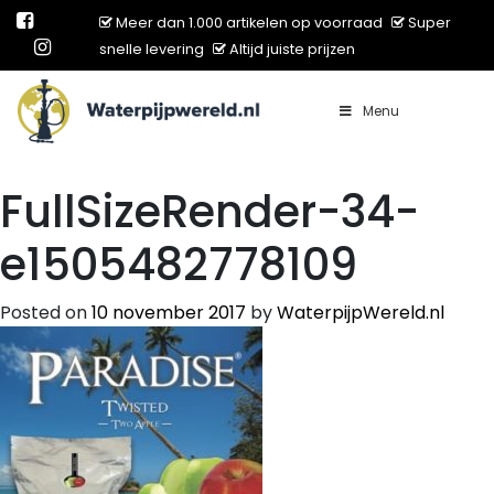
Meer dan 1.000 artikelen op voorraad
Super
snelle levering
Altijd juiste prijzen
Menu
Main Navigation
FullSizeRender-34-
e1505482778109
Posted on
10 november 2017
by
WaterpijpWereld.nl