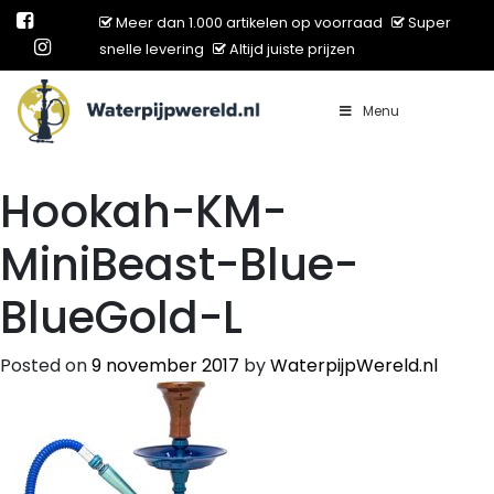
Meer dan 1.000 artikelen op voorraad
Super
snelle levering
Altijd juiste prijzen
Menu
Main Navigation
Hookah-KM-
MiniBeast-Blue-
BlueGold-L
Posted on
9 november 2017
by
WaterpijpWereld.nl