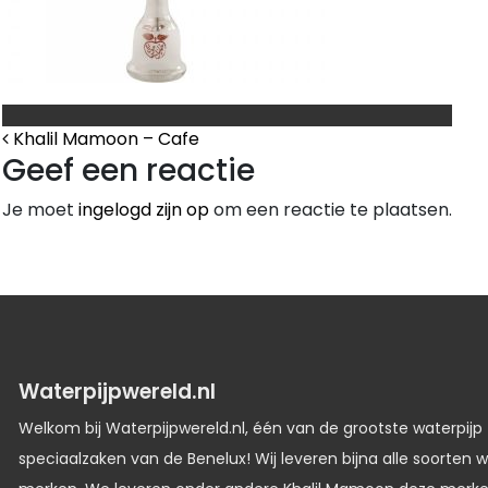
Bericht Navigatie
Khalil Mamoon – Cafe
Geef een reactie
Je moet
ingelogd zijn op
om een reactie te plaatsen.
Waterpijpwereld.nl
Welkom bij Waterpijpwereld.nl, één van de grootste waterpijp
speciaalzaken van de Benelux! Wij leveren bijna alle soorten w