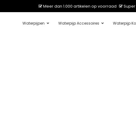
Meer dan 1.000 artikelen op voorraad
Super 
Waterpijpen
Waterpijp Accessoires
Waterpijp Ko