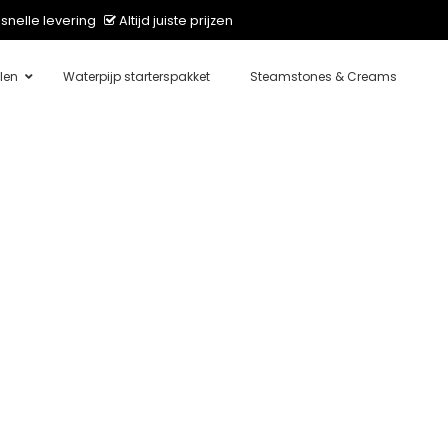
snelle levering
Altijd juiste prijzen
len
Waterpijp starterspakket
Steamstones & Creams