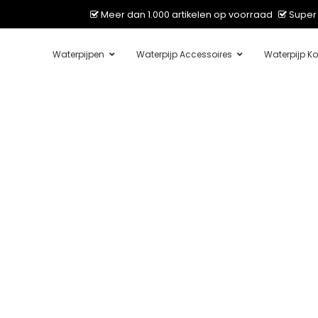
Meer dan 1.000 artikelen op voorraad
Super 
Waterpijpen
Waterpijp Accessoires
Waterpijp Ko