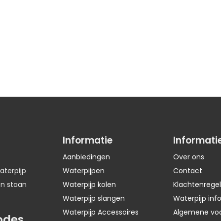
Informatie
Informati
Aanbiedingen
Over ons
aterpijp
Waterpijpen
Contact
en staan
Waterpijp kolen
Klachtenregel
Waterpijp slangen
Waterpijp inf
Waterpijp Accessoires
Algemene vo
odes