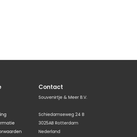
e
Contact
Souvenirtje & Meer B.V.
ing
Schiedamseweg 24 B
ormatie
3025AB Rotterdam
orwaarden
Nederland