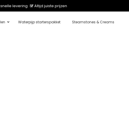
snelle levering
Altijd juiste prijzen
len
Waterpijp starterspakket
Steamstones & Creams