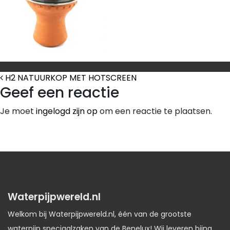
Bericht Navigatie
H2 NATUURKOP MET HOTSCREEN
Geef een reactie
Je moet
ingelogd zijn op
om een reactie te plaatsen.
Waterpijpwereld.nl
Welkom bij Waterpijpwereld.nl, één van de grootste
waterpijp speciaalzaken van de Benelux! Wij leveren bijna