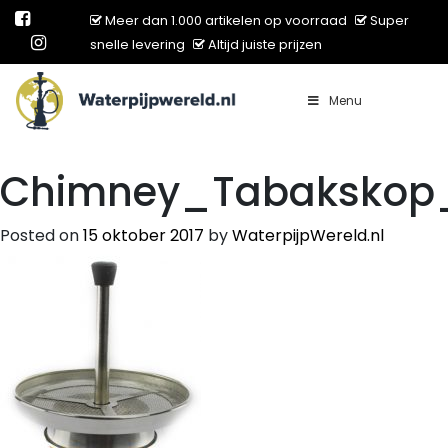
Meer dan 1.000 artikelen op voorraad
Super
snelle levering
Altijd juiste prijzen
Menu
Main Navigation
Chimney_Tabakskop
Posted on
15 oktober 2017
by
WaterpijpWereld.nl