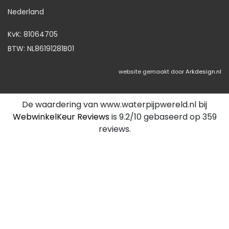
Nederland
KvK: 81064705
BTW: NL86191281B01
website gemaakt door
Arkdesign.nl
De waardering van www.waterpijpwereld.nl bij
WebwinkelKeur Reviews
is 9.2/10 gebaseerd op 359
reviews.