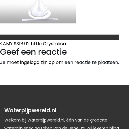
Bericht Navigatie
AMY SS18.02 Little Crystalica
Geef een reactie
Je moet
ingelogd zijn op
om een reactie te plaatsen.
Waterpijpwereld.nl
Welkom bij Waterpijpwereld.nl, één van de grootste
waterpijp speciaalzaken van de Benelux! Wij leveren bijna