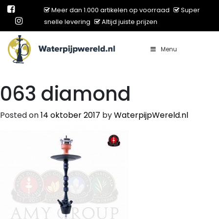
Meer dan 1.000 artikelen op voorraad
Super
snelle levering
Altijd juiste prijzen
Menu
Main Navigation
063 diamond
Posted on
14 oktober 2017
by
WaterpijpWereld.nl